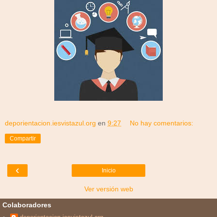
deporientacion.iesvistazul.org
en
9:27
No hay comentarios:
Compartir
‹
Inicio
Ver versión web
Colaboradores